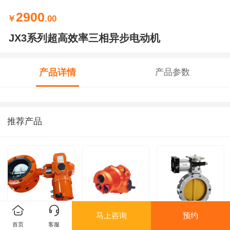
2900
￥
.00
JX3系列超高效率三相异步电动机
产品详情
产品参数
推荐产品
马上咨询
预约
电动一体化蝶阀
定制款智能执行器
气动耐磨蝶阀
首页
客服